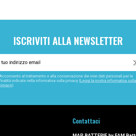
ISCRIVITI ALLA NEWSLETTER
Acconsento al trattamento e alla conservazione dei miei dati personali per le
finalità indicate nella informativa sulla privacy (
Leggi la nostra informativa sulla
privacy
).
Contattaci
MAP BATTERIE by FAM Batt