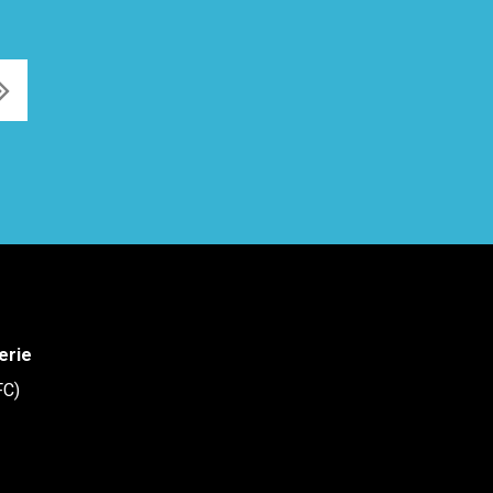
erie
FC)