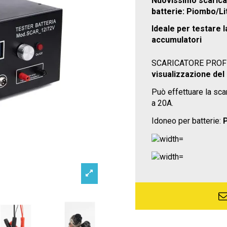
Nuovissimo scaricato
batterie: Piombo/Lit
Ideale per testare l
accumulatori
SCARICATORE PROFE
visualizzazione del 
Può effettuare la sca
a 20A.
Idoneo per batterie:
P