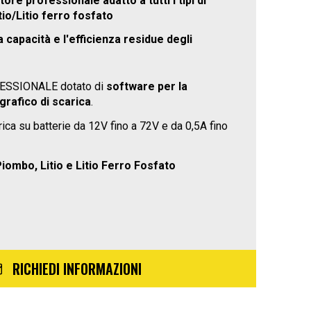
re professionale adatto a tutti i tipi di
io/Litio ferro fosfato
a capacità e l'efficienza residue degli
SSIONALE dotato di
software per la
grafico di scarica
.
rica su batterie da 12V fino a 72V e da 0,5A fino
iombo, Litio e Litio Ferro Fosfato
RICHIEDI INFORMAZIONI