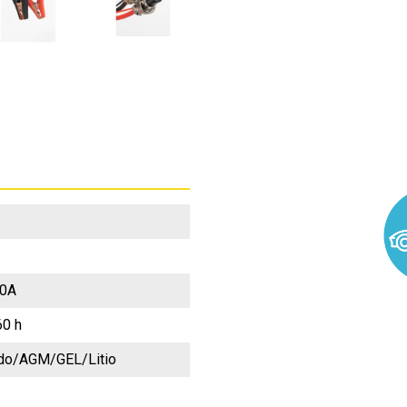
20A
0 h
ido/AGM/GEL/Litio